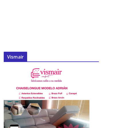
Vismair