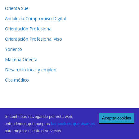
Orienta Sue
Andalucía Compromiso Digital
Orientación Profesional
Orientación Profesional Viso
Yoriento
Mairena Orienta
Desarrollo local y empleo
Cita médico
Si continúas navegando por esta web,
Aceptar cookies
Copyright © 2026
El Periódico de Mairena
. All rights reserved.
entendemos que aceptas
las cookies que usamos
Theme:
ColorMag Pro
by ThemeGrill. Powered by
WordPress
.
para mejorar nuestros servicios.