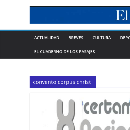
Skip
to
content
ACTUALIDAD
BREVES
CULTURA
DEP
EL CUADERNO DE LOS PASAJES
convento corpus christi