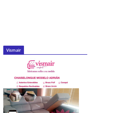
Vismair