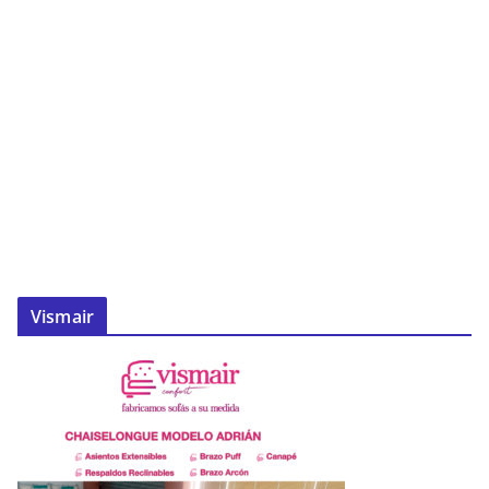
Vismair