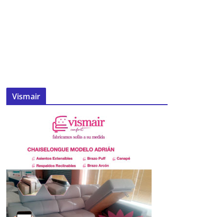
Vismair