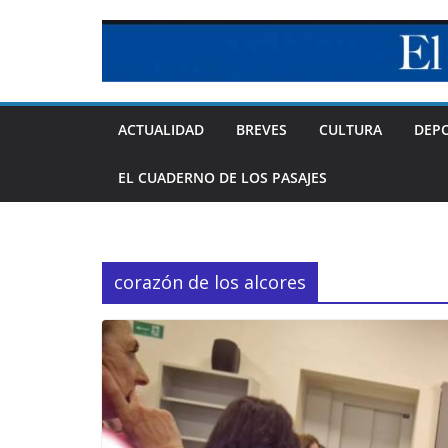
Skip
to
content
ACTUALIDAD
BREVES
CULTURA
DEP
EL CUADERNO DE LOS PASAJES
corazón de los alcores