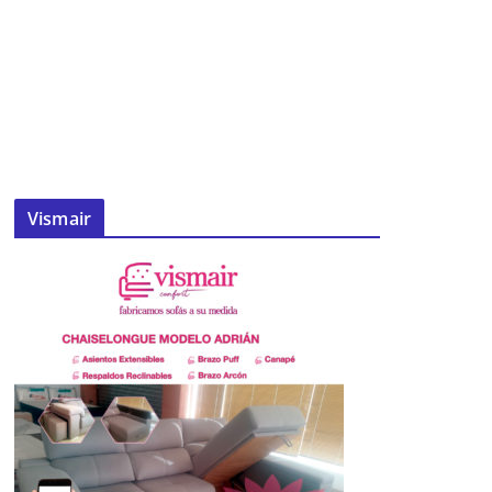
Vismair