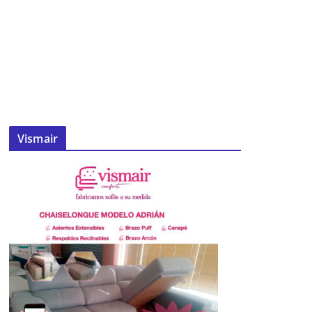
Vismair