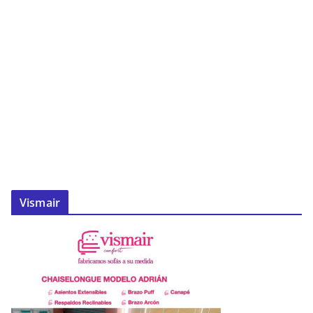
Vismair