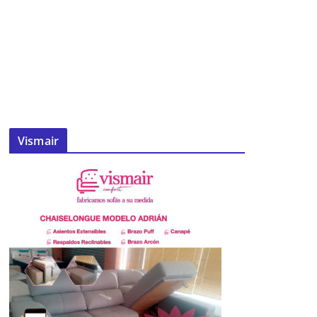
Vismair