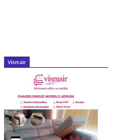
Vismair