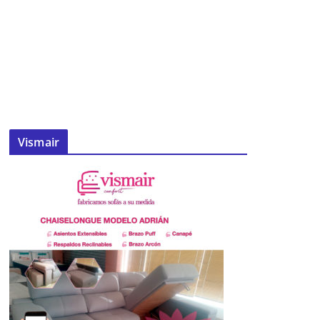
Vismair