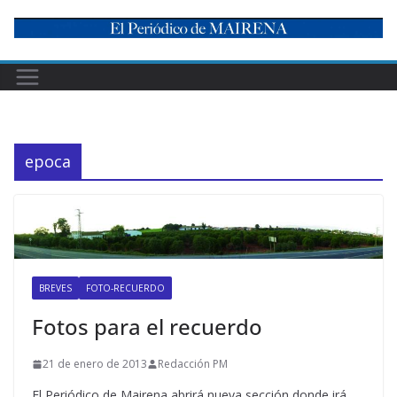
Skip
to
content
epoca
BREVES
FOTO-RECUERDO
Fotos para el recuerdo
21 de enero de 2013
Redacción PM
El Periódico de Mairena abrirá nueva sección donde irá