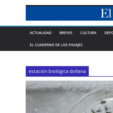
Skip
to
content
ACTUALIDAD
BREVES
CULTURA
DEP
EL CUADERNO DE LOS PASAJES
estación biológica doñana