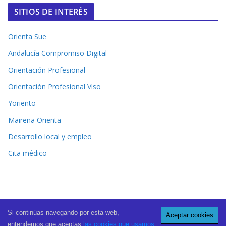
SITIOS DE INTERÉS
Orienta Sue
Andalucía Compromiso Digital
Orientación Profesional
Orientación Profesional Viso
Yoriento
Mairena Orienta
Desarrollo local y empleo
Cita médico
Si continúas navegando por esta web,
Aceptar cookies
Copyright © 2026
El Periódico de Mairena
. All rights reserved.
entendemos que aceptas
las cookies que usamos