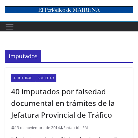
Skip
to
content
imputados
ACTUALIDAD
SOCIEDAD
40 imputados por falsedad
documental en trámites de la
Jefatura Provincial de Tráfico
13 de noviembre de 2014
Redacción PM