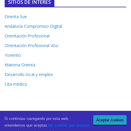
SITIOS DE INTERÉS
Orienta Sue
Andalucía Compromiso Digital
Orientación Profesional
Orientación Profesional Viso
Yoriento
Mairena Orienta
Desarrollo local y empleo
Cita médico
Si continúas navegando por esta web,
Aceptar cookies
Copyright © 2026
El Periódico de Mairena
. All rights reserved.
entendemos que aceptas
las cookies que usamos
Theme:
ColorMag Pro
by ThemeGrill. Powered by
WordPress
.