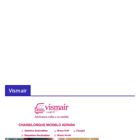
Vismair