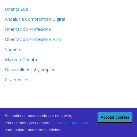
Orienta Sue
Andalucía Compromiso Digital
Orientación Profesional
Orientación Profesional Viso
Yoriento
Mairena Orienta
Desarrollo local y empleo
Cita médico
Si continúas navegando por esta web,
Aceptar cookies
Copyright © 2026
El Periódico de Mairena
. All rights reserved.
entendemos que aceptas
las cookies que usamos
Theme:
ColorMag Pro
by ThemeGrill. Powered by
WordPress
.
para mejorar nuestros servicios.