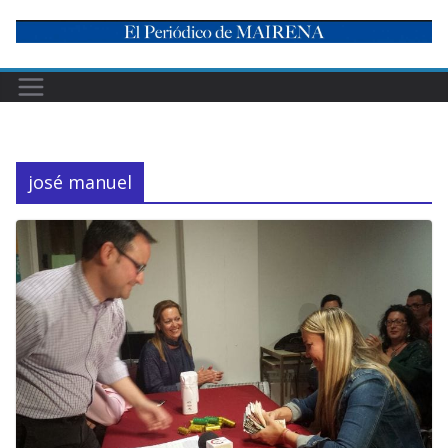
Skip
to
content
josé manuel