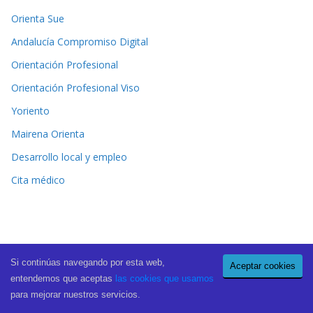
Orienta Sue
Andalucía Compromiso Digital
Orientación Profesional
Orientación Profesional Viso
Yoriento
Mairena Orienta
Desarrollo local y empleo
Cita médico
Si continúas navegando por esta web,
Aceptar cookies
Copyright © 2026
El Periódico de Mairena
. All rights reserved.
entendemos que aceptas
las cookies que usamos
Theme:
ColorMag Pro
by ThemeGrill. Powered by
WordPress
.
para mejorar nuestros servicios.