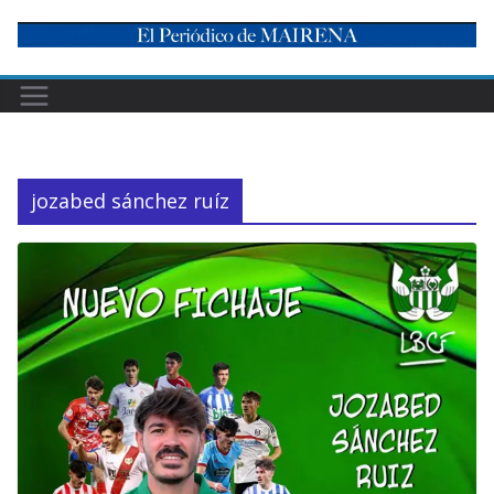
Skip
to
content
jozabed sánchez ruíz