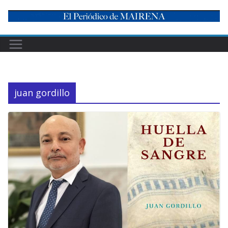
Skip
to
content
juan gordillo