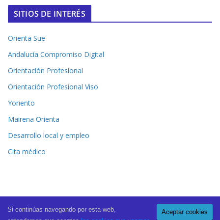
SITIOS DE INTERÉS
Orienta Sue
Andalucía Compromiso Digital
Orientación Profesional
Orientación Profesional Viso
Yoriento
Mairena Orienta
Desarrollo local y empleo
Cita médico
Si continúas navegando por esta web,
Aceptar cookies
Copyright © 2026
El Periódico de Mairena
. All rights reserved.