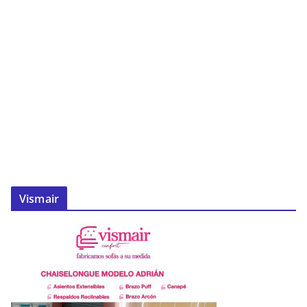
Vismair