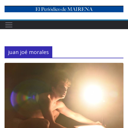
Skip
to
content
juan joé morales