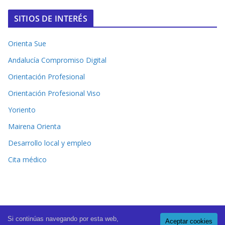
SITIOS DE INTERÉS
Orienta Sue
Andalucía Compromiso Digital
Orientación Profesional
Orientación Profesional Viso
Yoriento
Mairena Orienta
Desarrollo local y empleo
Cita médico
Si continúas navegando por esta web,
Aceptar cookies
Copyright © 2026
El Periódico de Mairena
. All rights reserved.