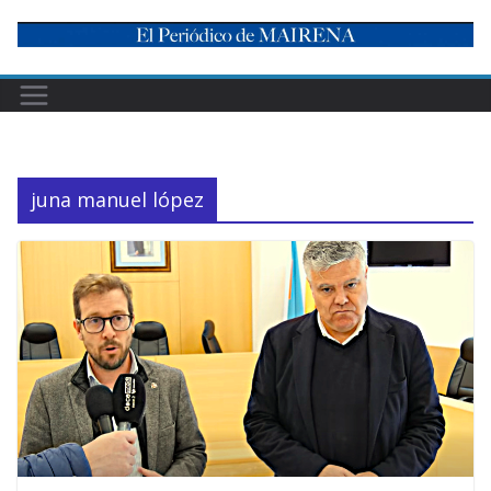
Skip
to
content
juna manuel lópez