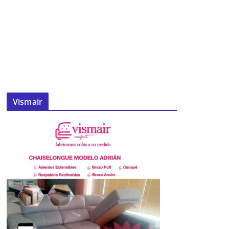
Vismair