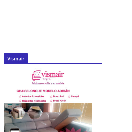
Vismair