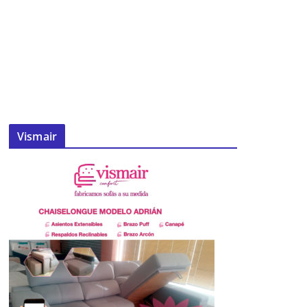
Vismair