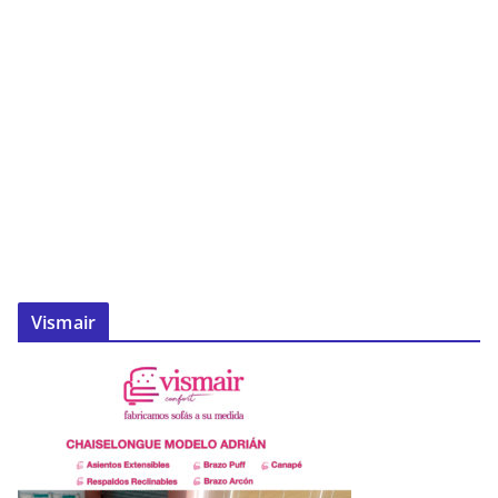
Vismair