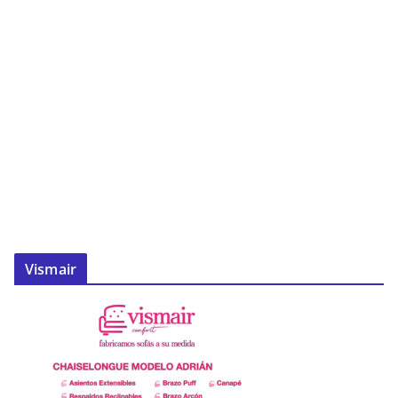
Vismair