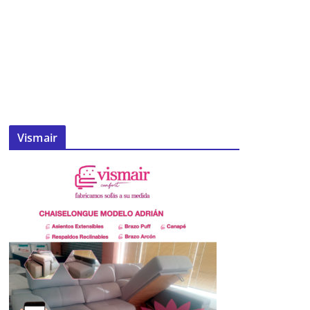
Vismair