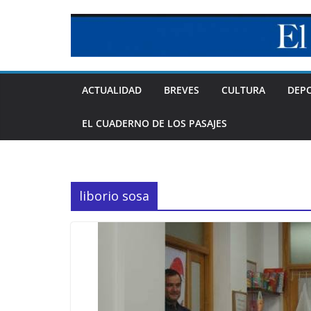
Skip
to
content
ACTUALIDAD
BREVES
CULTURA
DEP
EL CUADERNO DE LOS PASAJES
liborio sosa