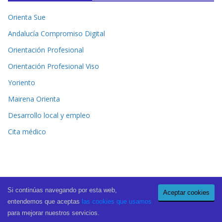
Orienta Sue
Andalucía Compromiso Digital
Orientación Profesional
Orientación Profesional Viso
Yoriento
Mairena Orienta
Desarrollo local y empleo
Cita médico
Si continúas navegando por esta web,
Aceptar cookies
Copyright © 2026
El Periódico de Mairena
. All rights reserved.
entendemos que aceptas
las cookies que usamos
Theme:
ColorMag Pro
by ThemeGrill. Powered by
WordPress
.
para mejorar nuestros servicios.