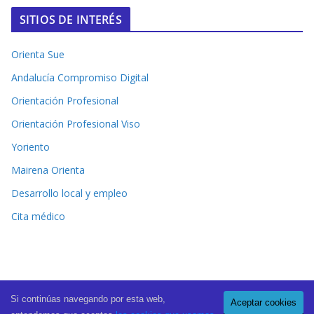
SITIOS DE INTERÉS
Orienta Sue
Andalucía Compromiso Digital
Orientación Profesional
Orientación Profesional Viso
Yoriento
Mairena Orienta
Desarrollo local y empleo
Cita médico
Si continúas navegando por esta web,
Aceptar cookies
Copyright © 2026
El Periódico de Mairena
. All rights reserved.