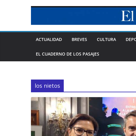
Skip
to
content
ACTUALIDAD
BREVES
CULTURA
DEP
EL CUADERNO DE LOS PASAJES
los nietos