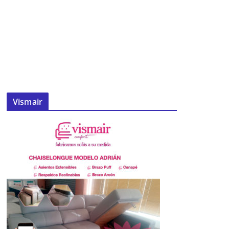
Vismair