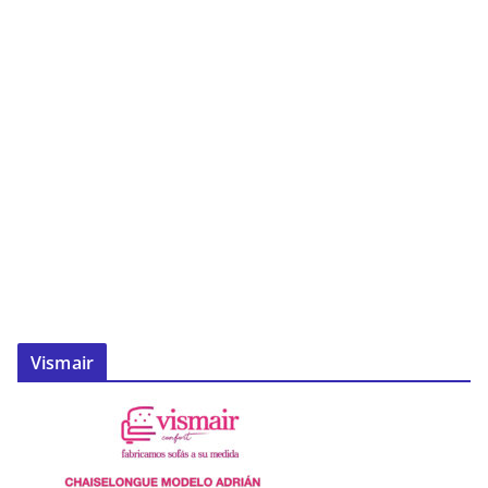
Vismair