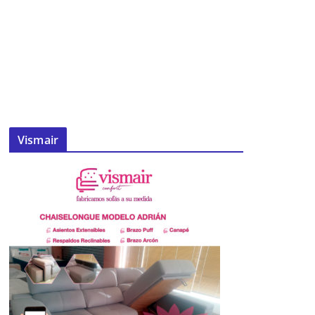
Vismair