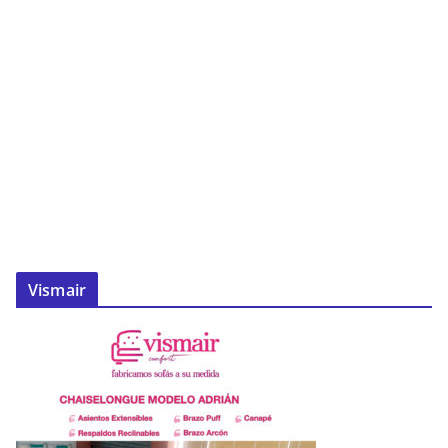
Vismair