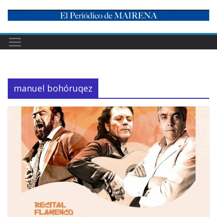
Skip
to
content
manuel bohóruqez