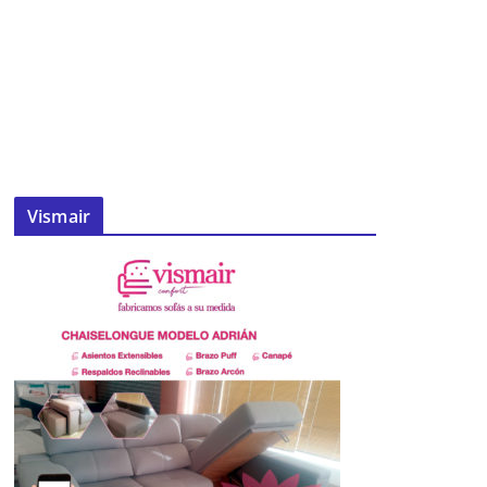
Vismair