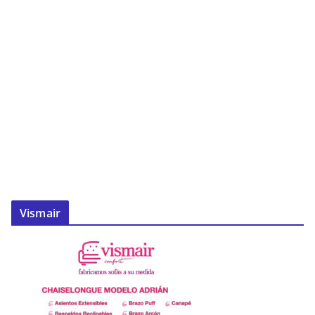
Vismair