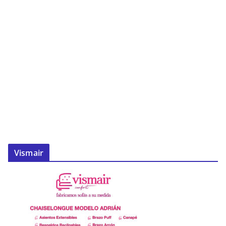
Vismair