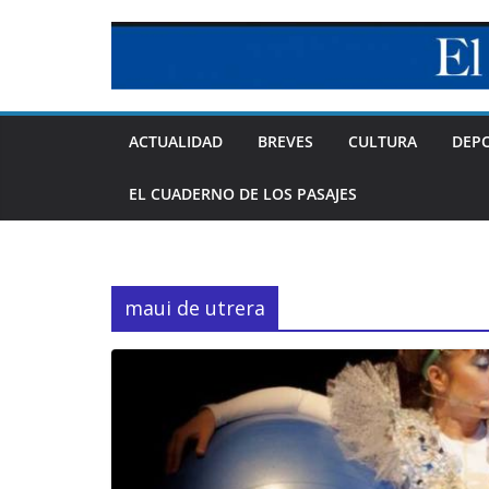
Skip
to
content
ACTUALIDAD
BREVES
CULTURA
DEP
EL CUADERNO DE LOS PASAJES
maui de utrera