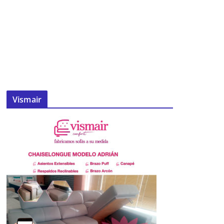
Vismair