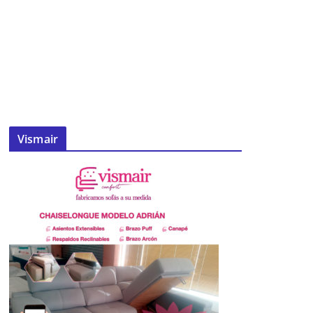
Vismair