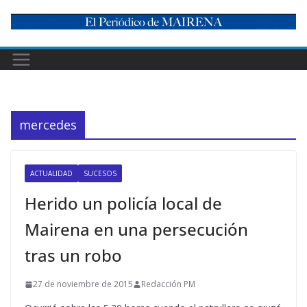
Skip
to
content
mercedes
ACTUALIDAD
SUCESOS
Herido un policía local de
Mairena en una persecución
tras un robo
27 de noviembre de 2015
Redacción PM