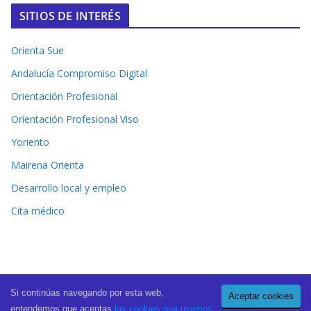
SITIOS DE INTERÉS
Orienta Sue
Andalucía Compromiso Digital
Orientación Profesional
Orientación Profesional Viso
Yoriento
Mairena Orienta
Desarrollo local y empleo
Cita médico
Si continúas navegando por esta web,
Aceptar cookies
Copyright © 2026
El Periódico de Mairena
. All rights reserved.
entendemos que aceptas
las cookies que usamos