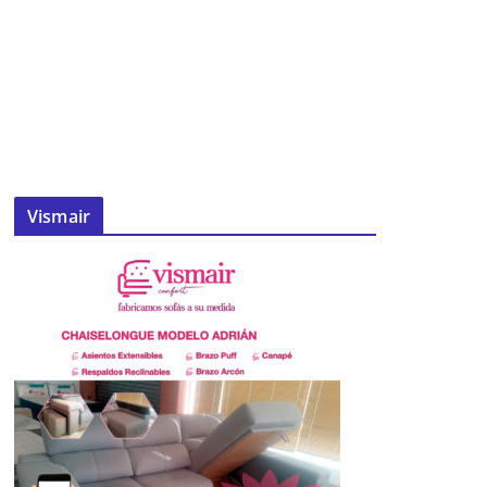
Vismair