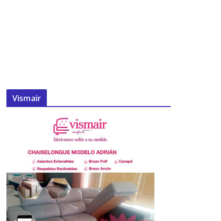
Vismair