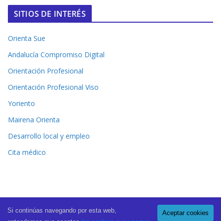
SITIOS DE INTERÉS
Orienta Sue
Andalucía Compromiso Digital
Orientación Profesional
Orientación Profesional Viso
Yoriento
Mairena Orienta
Desarrollo local y empleo
Cita médico
Si continúas navegando por esta web,
Aceptar cookies
Copyright © 2026
El Periódico de Mairena
. All rights reserved.