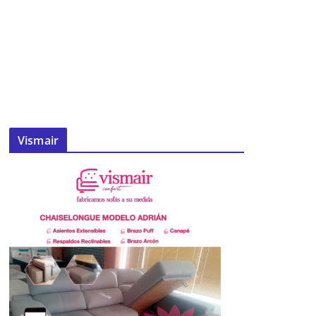
Vismair