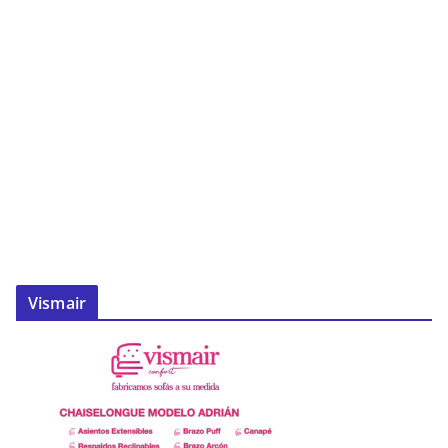
Vismair