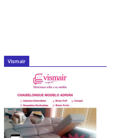
Vismair