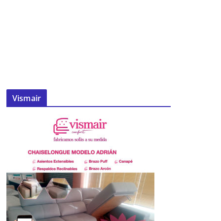
Vismair